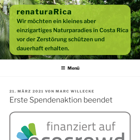
Zum
renaturaRica
Inhalt
springen
Wir möchten ein kleines aber
einzigartiges Naturparadies in Costa Rica
vor der Zerstörung schützen und
dauerhaft erhalten.
Menü
VERÖFFENTLICHT
21. MÄRZ 2021
VON
MARC WILLECKE
AM
Erste Spendenaktion beendet