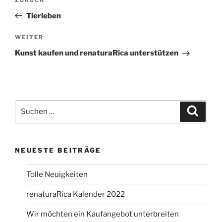
Vorheriger
Beitrag
Tierleben
Nächster
WEITER
Beitrag
Kunst kaufen und renaturaRica unterstützen
Suche
Suche
nach:
NEUESTE BEITRÄGE
Tolle Neuigkeiten
renaturaRica Kalender 2022
Wir möchten ein Kaufangebot unterbreiten