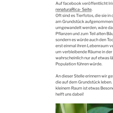
Auf facebook veröffentlicht Ir
renaturaRica- Seite
.
Oft sind es Tierfotos, die sie 
am Grundstück aufgenommen h
umgewandelt werden, wäre das n
Pflanzen und zum Teil alten B
sondern es würde auch den Tod
erst einmal ihren Lebenraum v
um verbleibende Räume in der
wahrscheinlich nur auf etwas 
Population führen würde.
An dieser Stelle erinnern wir g
die auf dem Grundstück leben. 
kleinem Raum ist etwas Besond
helft uns dabei!