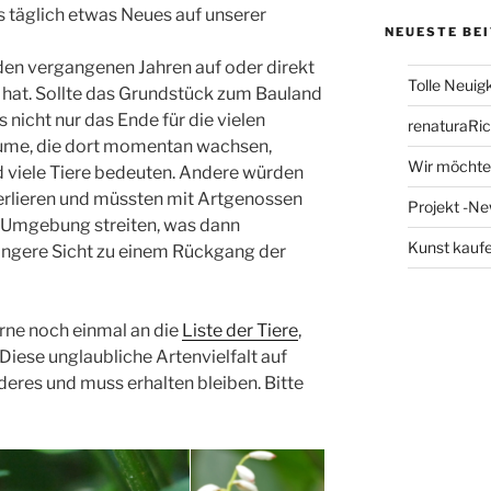
is täglich etwas Neues auf unserer
NEUESTE BE
in den vergangenen Jahren auf oder direkt
Tolle Neuig
at. Sollte das Grundstück zum Bauland
icht nur das Ende für die vielen
renaturaRi
äume, die dort momentan wachsen,
Wir möchten
 viele Tiere bedeuten. Andere würden
erlieren und müssten mit Artgenossen
Projekt -N
 Umgebung streiten, was dann
Kunst kaufe
längere Sicht zu einem Rückgang der
erne noch einmal an die
Liste der Tiere
,
Diese unglaubliche Artenvielfalt auf
eres und muss erhalten bleiben. Bitte