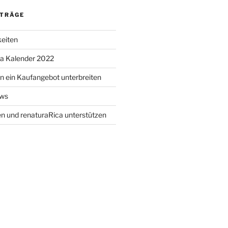
ITRÄGE
keiten
ca Kalender 2022
 ein Kaufangebot unterbreiten
ews
n und renaturaRica unterstützen