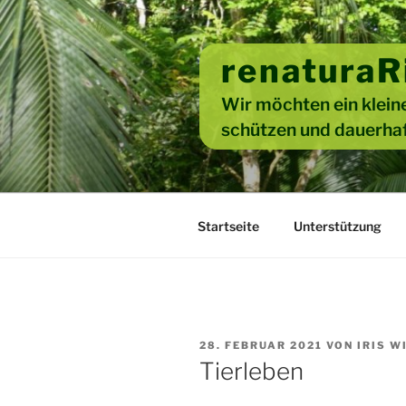
Zum
Inhalt
springen
renaturaR
Wir möchten ein kleine
schützen und dauerhaf
Startseite
Unterstützung
VERÖFFENTLICHT
28. FEBRUAR 2021
VON
IRIS W
AM
Tierleben