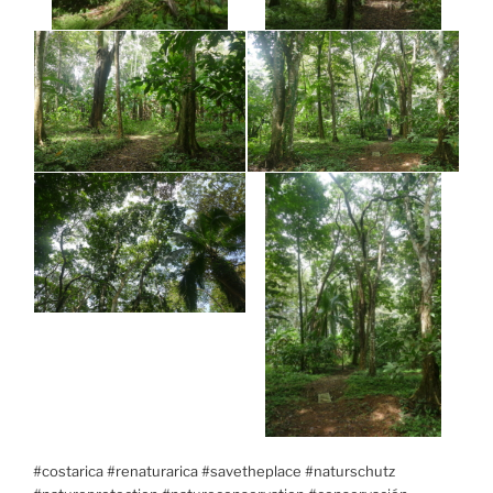
#costarica #renaturarica #savetheplace #naturschutz