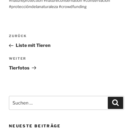
#natureprotection #natureconservation #conservación
#proteccióndelanaturaleza #crowdfunding
Beitragsnavigation
Vorheriger
ZURÜCK
Beitrag
Liste mit Tieren
Nächster
WEITER
Beitrag
Tierfotos
Suche
Suche
nach:
NEUESTE BEITRÄGE