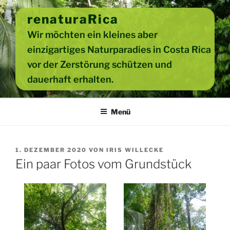
Zum
renaturaRica
Inhalt
springen
Wir möchten ein kleines aber
einzigartiges Naturparadies in Costa Rica
vor der Zerstörung schützen und
dauerhaft erhalten.
Menü
VERÖFFENTLICHT
1. DEZEMBER 2020
VON
IRIS WILLECKE
AM
Ein paar Fotos vom Grundstück